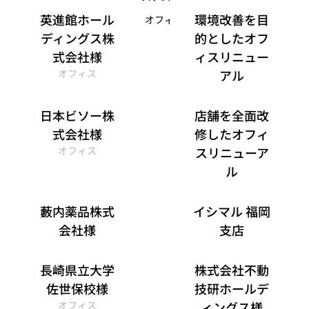
英進館ホール
環境改善を目
ドキュメント
オフィス
サプライ
ディングス株
的としたオフ
式会社様
ィスリニュー
オフィス
アル
オフィス
日本ビソー株
店舗を全面改
式会社様
修したオフィ
オフィス
スリニューア
ル
オフィス
藪内薬品株式
イシマル 福岡
会社様
支店
システム開発
オフィス
長崎県立大学
株式会社不動
佐世保校様
技研ホールデ
オフィス
ィングス様