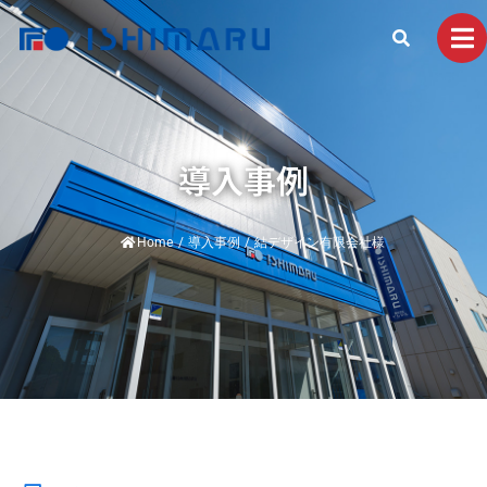
導入事例
Home
/
導入事例
/
結デザイン有限会社様