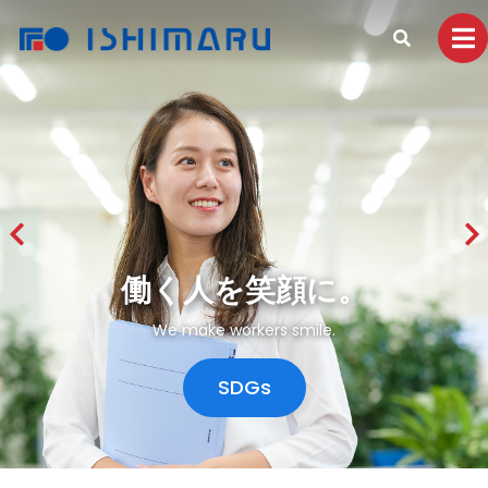
働く人を笑顔に。
We make workers smile.
SDGs