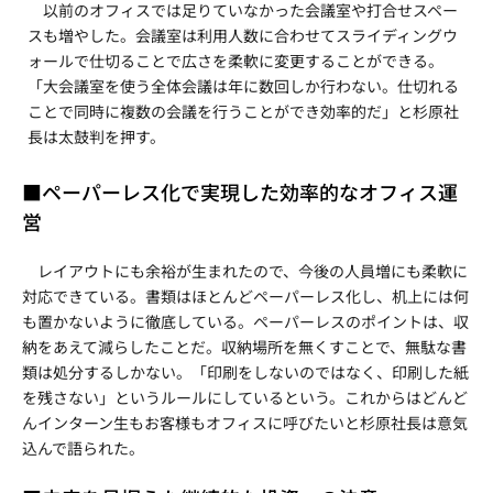
以前のオフィスでは足りていなかった会議室や打合せスペー
スも増やした。会議室は利用人数に合わせてスライディングウ
ォールで仕切ることで広さを柔軟に変更することができる。
「大会議室を使う全体会議は年に数回しか行わない。仕切れる
ことで同時に複数の会議を行うことができ効率的だ」と杉原社
長は太鼓判を押す。
■ペーパーレス化で実現した効率的なオフィス運
営
レイアウトにも余裕が生まれたので、今後の人員増にも柔軟に
対応できている。書類はほとんどペーパーレス化し、机上には何
も置かないように徹底している。ペーパーレスのポイントは、収
納をあえて減らしたことだ。収納場所を無くすことで、無駄な書
類は処分するしかない。「印刷をしないのではなく、印刷した紙
を残さない」というルールにしているという。これからはどんど
んインターン生もお客様もオフィスに呼びたいと杉原社長は意気
込んで語られた。