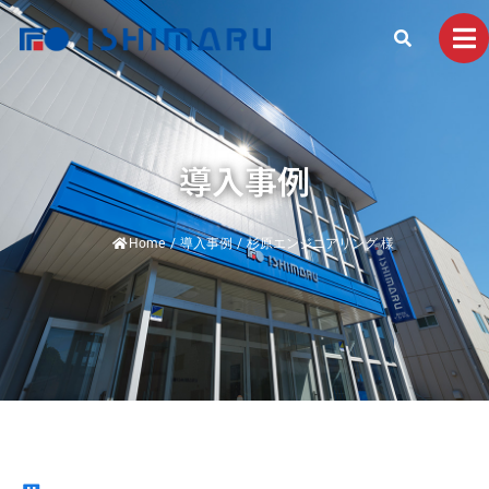
導入事例
Home
/
導入事例
/
杉原エンジニアリング 様