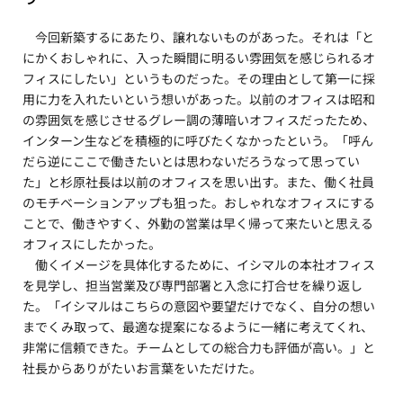
今回新築するにあたり、譲れないものがあった。それは「と
にかくおしゃれに、入った瞬間に明るい雰囲気を感じられるオ
フィスにしたい」というものだった。その理由として第一に採
用に力を入れたいという想いがあった。以前のオフィスは昭和
の雰囲気を感じさせるグレー調の薄暗いオフィスだったため、
インターン生などを積極的に呼びたくなかったという。「呼ん
だら逆にここで働きたいとは思わないだろうなって思ってい
た」と杉原社長は以前のオフィスを思い出す。また、働く社員
のモチベーションアップも狙った。おしゃれなオフィスにする
ことで、働きやすく、外勤の営業は早く帰って来たいと思える
オフィスにしたかった。
働くイメージを具体化するために、イシマルの本社オフィス
を見学し、担当営業及び専門部署と入念に打合せを繰り返し
た。「イシマルはこちらの意図や要望だけでなく、自分の想い
までくみ取って、最適な提案になるように一緒に考えてくれ、
非常に信頼できた。チームとしての総合力も評価が高い。」と
社長からありがたいお言葉をいただけた。