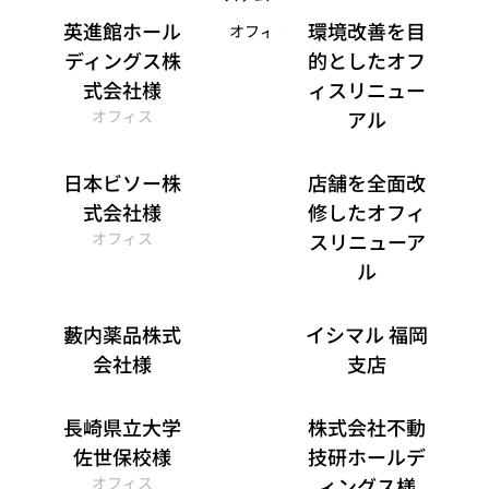
英進館ホール
環境改善を目
ドキュメント
オフィス
サプライ
ディングス株
的としたオフ
式会社様
ィスリニュー
オフィス
アル
オフィス
日本ビソー株
店舗を全面改
式会社様
修したオフィ
オフィス
スリニューア
ル
オフィス
藪内薬品株式
イシマル 福岡
会社様
支店
システム開発
オフィス
長崎県立大学
株式会社不動
佐世保校様
技研ホールデ
オフィス
ィングス様