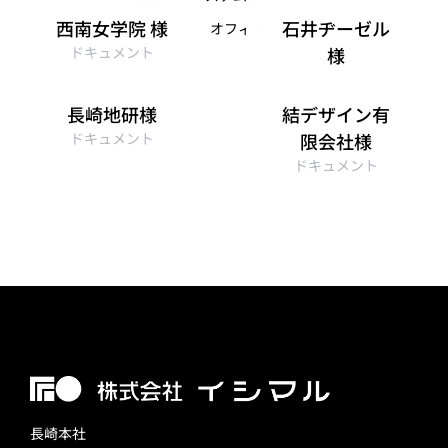
西南女学院 様
石井ヂーゼル
ドキュメント
オフィス
サプライ
ドキュメント
様
ドキュメント
,
オフィス
長崎地研様
結デザイン有
ドキュメント
限会社様
ドキュメント
長崎本社