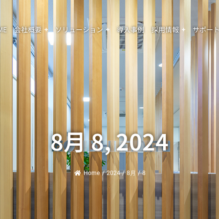
ME
会社概要
ソリューション
導入事例
採用情報
サポー
8月 8, 2024
Home
/
2024
/
8月
/
8