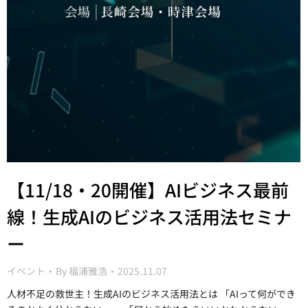
【11/18・20開催】AIビジネス最前
線！生成AIのビジネス活用法セミナ
ー
イベント
By
福浦雅浩
2025.11.07
人材不足の救世主！生成AIのビジネス活用法とは 「AIって何ができ