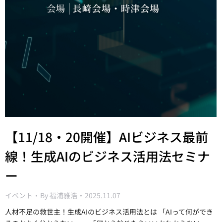
【11/18・20開催】AIビジネス最前
線！生成AIのビジネス活用法セミナ
ー
イベント
By
福浦雅浩
2025.11.07
人材不足の救世主！生成AIのビジネス活用法とは 「AIって何ができ