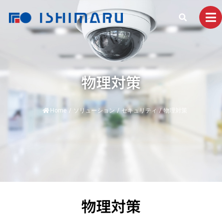
物理対策
Home
/
ソリューション
/
セキュリティ
/
物理対策
物理対策