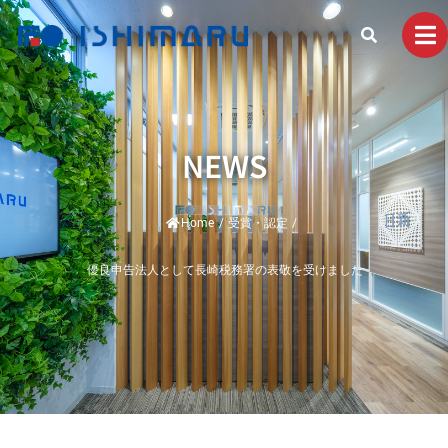
NEWS
Home
/
受賞・認定
/
優良申告法人として長崎税務署の表敬を受けました