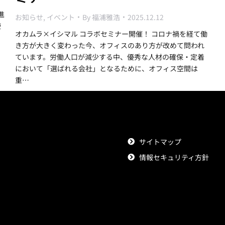
進
お知らせ
,
イベント
By
福浦雅浩
2025.12.12
使
オカムラ×イシマル コラボセミナー開催！ コロナ禍を経て働
き方が大きく変わった今、オフィスのあり方が改めて問われ
ています。労働人口が減少する中、優秀な人材の確保・定着
において「選ばれる会社」となるために、オフィス空間は
重…
サイトマップ
情報セキュリティ方針